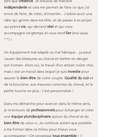
tant que
créatrice
. Je travaille de manière
indépendante
et cela me permet de faire ce que j'ai
envie de faire, de créer, d'inventer... J'adore avoir une
idée qui germe dans ma tête, et de passer à un projet
qui prend
vie
, qui devient
réel
et qui vous
accompagne longtemps et vous rend
fier
(moi aussi
^^) !
Un équipement mal adapté ou mal fabriqué... ça peut
causer des blessures au cheval et mettre en danger
son humain. Alors oui, le travail d'un artisan coûte cher,
mais c'est un travail dans lequel je suis
investie
pour
assurer le
bien-être
de votre couple.
Qualité du cuir
et
de la bouclerie, aux mesures correctes du cheval, et la
petite touche en plus : c'est personnalisé !
Dans ma démarche pour avancer dans le même sens,
je m'entoure de
professionnels
pour échanger et créer
une
équipe pluridisciplinaire
autour du cheval et du
bien-être
de celui-ci. Je continue autant que possible
à me former dans ce milieu pour mieux vous
accompagner ! On progresse
tous ensemble
! :)