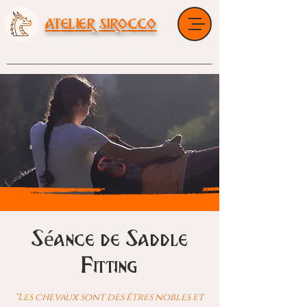
ATELIER SIROCCO
Artisane Sellière Harnacheuse
& Saddle Fitter
Séance de Saddle
Fitting
"Les chevaux sont des êtres nobles et