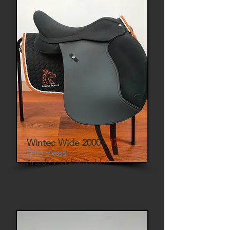
Wintec Wide 2000 -
17'
Selle d'essai
Arcade interchangeable
Panneaux Cair