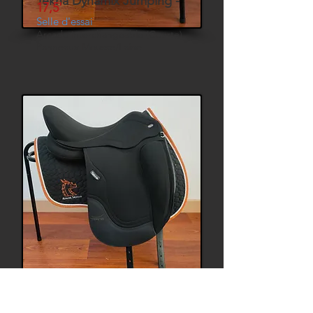
Tekna Dynamix Jumping -
17,5'
Selle d'essai
Arcade interchangeable (Courte)
Panneaux Mousse/Laine
Tekna Dynamix Mono Dress -
17,5'