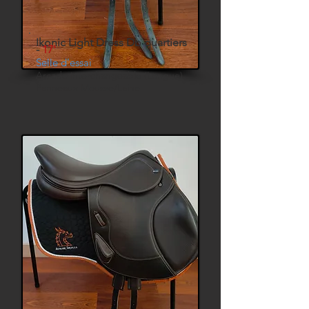
Ikonic Light Dress Db quartiers
-
17'
Selle d'essai
Arcade interchangeable (Longue)
Panneaux Mousse/Laine