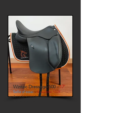
Wintec Dressage 500 -
17'
Selle d'essai
-
A vendre 510€
Arcade interchangeable
Panneaux Cair