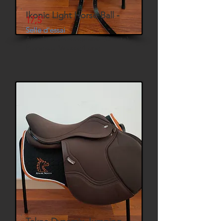
Ikonic Light Horse Ball -
17,5'
Selle d'essai
Arcade interchangeable (Courte)
Panneaux Mousse/Laine