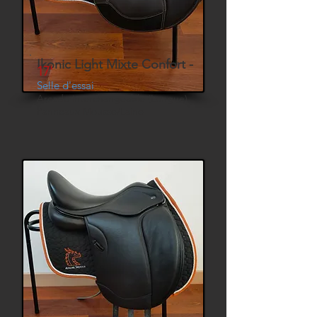
Ikonic Light Mixte Confort -
17'
Selle d'essai
Arcade interchangeable (Longue)
Panneaux Mousse/Laine