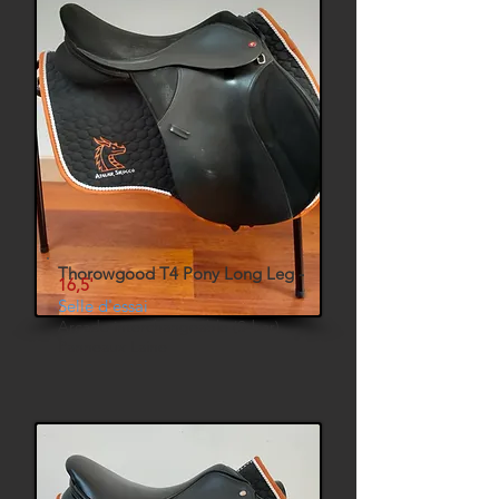
Thorowgood T4 Pony Long Leg -
16,5'
Selle d'essai
Arcade interchangeable (S-bar)
Panneaux Laine