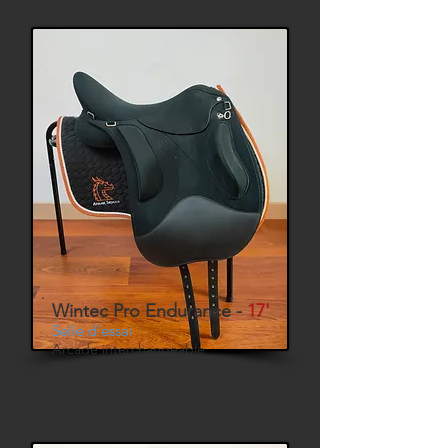
Wintec Pro Endurance -
17'
Selle d'essai
Arcade interchangeable
Panneaux Cair