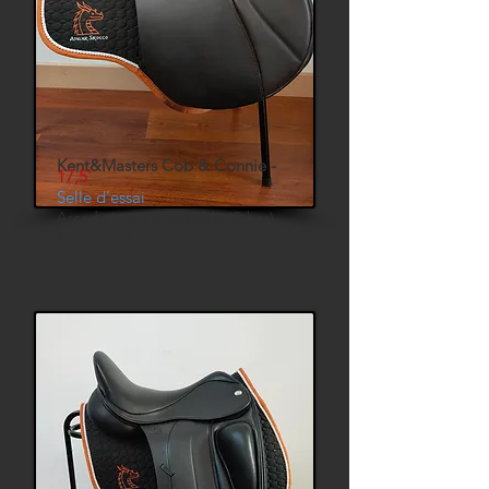
Kent&Masters Cob & Connie -
17,5'
Selle d'essai
Arcade interchangeable (S-bar)
Panneaux Laine