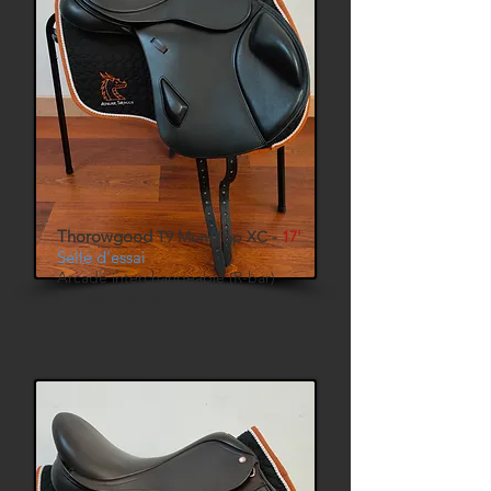
Thorowgood
T9 Monoflap XC -
17'
Selle d'essai
Arcade interchangeable (R-bar)
Panneaux Laine