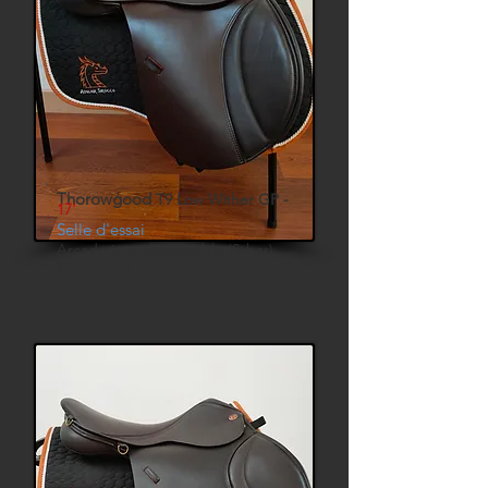
Thorowgood
T9 Low Wither GP -
17'
Selle d'essai
Arcade interchangeable (S-bar)
Panneaux Laine