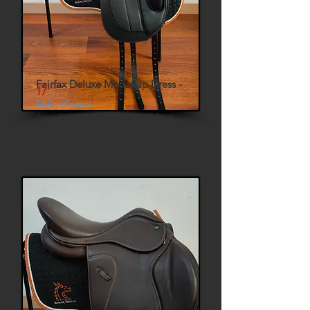
Fairfax Deluxe Monoflap Dress -
17'
Selle d'essai
Arcade interchangeable (R-bar)
Panneaux Laine