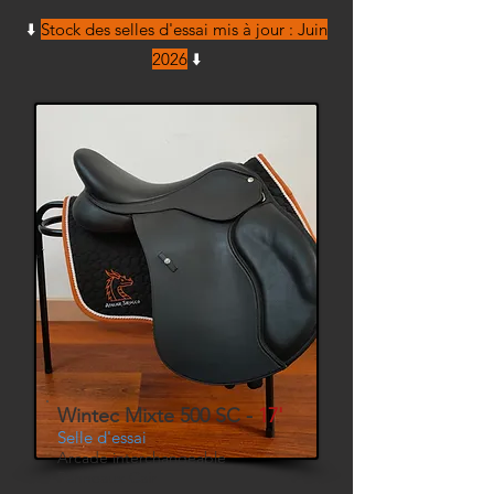
⬇️
Stock des selles d'essai mis à jour : Juin
2026
⬇️
Wintec Mixte 500 SC -
17'
Selle d'essai
Arcade interchangeable
Panneaux Cair