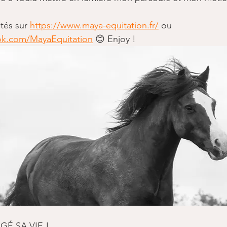
tés sur 
https://www.maya-equitation.fr/
 ou 
ok.com/MayaEquitation
 😊 Enjoy !
É SA VIE ! ​