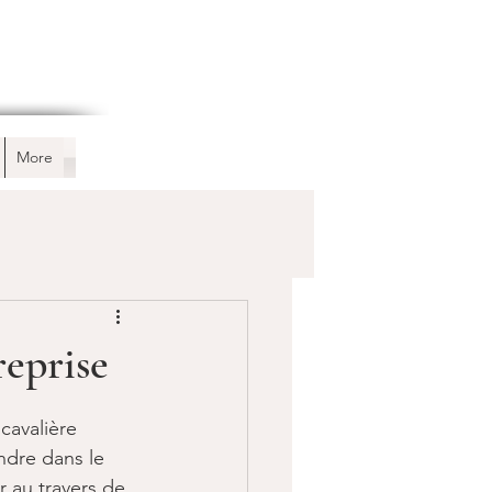
More
reprise
cavalière 
ndre dans le 
 au travers de 