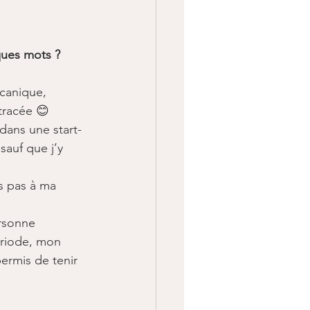
ques mots ?
écanique, 
 tracée 😊
dans une start-
sauf que j’y 
s pas à ma 
rsonne 
ériode, mon 
ermis de tenir 