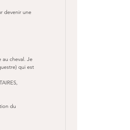
r devenir une 
te au cheval. Je 
estre) qui est 
NTAIRES, 
tion du 