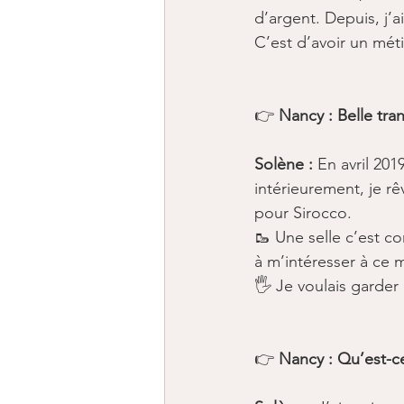
d’argent. Depuis, j’ai
C’est d’avoir un méti
👉 
Nancy : Belle tra
Solène :
 En avril 20
intérieurement, je rê
pour Sirocco. ​
🥾 Une selle c’est c
à m’intéresser à ce 
🖐 Je voulais garde
👉 
Nancy : Qu’est-ce