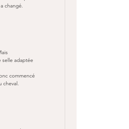
e a changé. 
Mais 
e selle adaptée 
i donc commencé 
 cheval.​