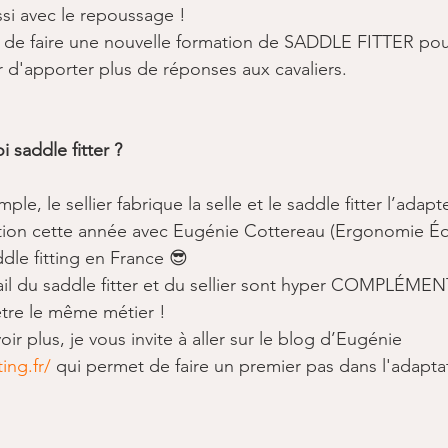
ssi avec le repoussage​ !
é de faire une nouvelle formation de SADDLE FITTER pou
r d'apporter plus de réponses aux cavaliers.
 saddle fitter ? ​
imple, le sellier fabrique la selle et le saddle fitter l’adap
tion cette année avec Eugénie Cottereau (Ergonomie Équ
dle fitting en France 😎
vail du saddle fitter et du sellier sont hyper COMPLÉME
 être le même métier !
ir plus, je vous invite à aller sur le blog d’Eugénie 
ing.fr/
 qui permet de faire un premier pas dans l'adapta