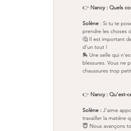
👉 
Nancy : Quels con
Solène 
: Si tu te pos
prendre les choses d
🤔 Il est important de
d’un tout !
🏇 Une selle qui n'e
blessures. Vous ne 
chaussures trop petit
👉 
Nancy : Qu’est-ce
Solène :
 J’aime appo
travailler la matière q
​😇 Nous avançons t