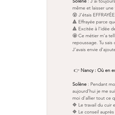
Solène
 : J’ai toujou
même et laisser une t
😵 J’étais EFFRAYÉE
🔺 Effrayée parce que
🔺 Excitée à l’idée d
🤩 Ce métier m’a tel
repoussage. Tu sais c’
J’avais envie d’ajoute
​ 👉 
Nancy : Où en es
Solène
 : Pendant mon
aujourd'hui je me su
moi d'allier tout ce qu
🔷 Le ​travail du cuir e
🔷 Le conseil auprès