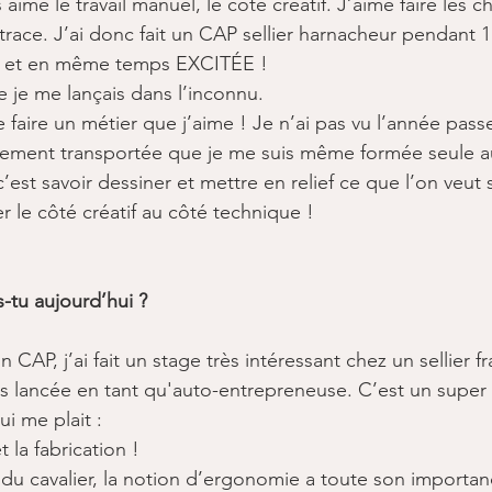
rs aimé le travail manuel, le côté créatif. J’aime faire les 
race. J’ai donc fait un CAP sellier harnacheur pendant 1 
 et en même temps EXCITÉE​ !
 je me lançais dans l’inconnu.​
e faire un métier que j’aime ! Je n’ai pas vu l’année passer
lement transportée que je me suis même formée seule au 
est savoir dessiner et mettre en relief ce que l’on veut su
r le côté créatif au côté technique ! ​
-tu aujourd’hui ?
 ​
 CAP, j’ai fait un stage très intéressant chez un sellier fr
is lancée en tant qu'auto-entrepreneuse. C’est un supe
i me plait : ​
t la fabrication ​!
 du cavalier, la notion d’ergonomie a toute son importanc