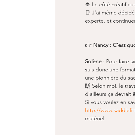
🔷 Le côté créatif​ au
​📑 J’ai même décid
experte, et continue
👉 
Nancy : C’est quoi
Solène
 : Pour faire s
suis donc une forma
une pionnière du sad
🙌 Selon moi, le tra
d'ailleurs ça devrait
Si vous voulez en savo
http://www.saddlefitt
matériel. 