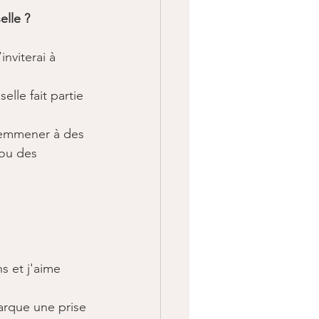
lle ?​
inviterai à 
elle fait partie 
 emmener à des 
ou des 
​ et j'aime 
rque une prise 