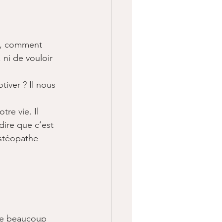
té, comment 
 ni de vouloir 
iver ? Il nous 
re vie. Il 
dire que c’est 
ostéopathe 
gne beaucoup 