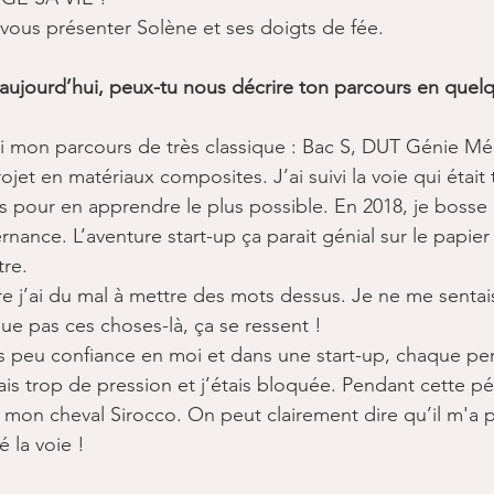
 vous présenter Solène et ses doigts de fée.​
 aujourd’hui, peux-tu nous décrire ton parcours en quel
erai mon parcours de très classique : Bac S, DUT Génie M
ojet en matériaux composites. J’ai suivi la voie qui était
es pour en apprendre le plus possible. En 2018, je bosse 
ance. L’aventure start-up ça parait génial sur le papier 
re. ​
e j’ai du mal à mettre des mots dessus. Je ne me sentai
ue pas ces choses-là, ça se ressent !
ès peu confiance en moi et dans une start-up, chaque pe
s trop de pression et j’étais bloquée. Pendant cette p
t mon cheval Sirocco. On peut clairement dire qu’il m'a p
 la voie ! ​