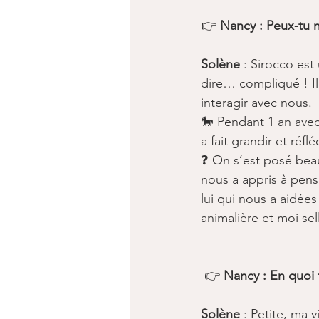
👉 
Nancy : Peux-tu n
Solène
 : Sirocco est
dire… compliqué ! ​Il
interagir avec nous.
🐎 Pendant 1 an avec
a fait grandir et réf
❓ On s’est posé beau
nous a appris à pense
lui qui nous a aidée
animalière et moi se
​ 👉 
Nancy : En quoi t
Solène
 : Petite, ma 