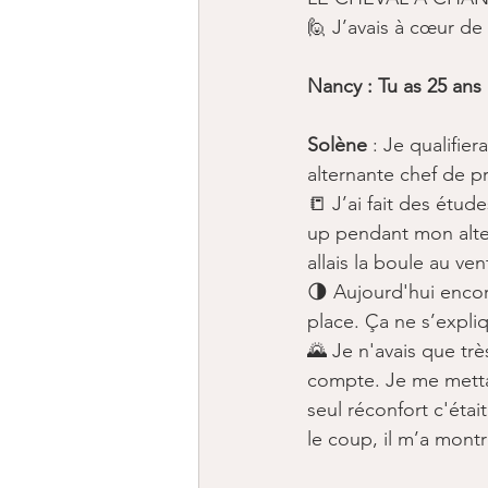
🙋 J’avais à cœur de
Nancy : Tu as 25 ans
Solène
 : Je qualifi
alternante chef de pr
📒 J’ai fait des étud
up pendant mon altern
allais la boule au vent
🌗 Aujourd'hui encor
place. Ça ne s’expliq
🌄 Je n'avais que tr
compte. Je me mettai
seul réconfort c'étai
le coup, il m’a montré